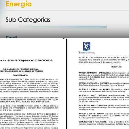
Energía
Sub Categorias
Fosil
Vea esta Categoría
Renewable
Vea esta Categoría
Proyectos