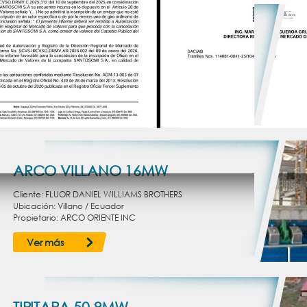
EGSA 9 / 10 - 122MW
Cliente: GENERAL ELECTRIC
Ubicación: Santa Cruz / Bolivia
Propietario: EMPRESA GUARACACHI S.A. - EGSA
Ver más
ARCO VILLANO 16MW
Cliente: FLUOR DANIEL WILLIAMS BROTHERS
Ubicación: Villano / Ecuador
Propietario: ARCO ORIENTE INC
Ver más