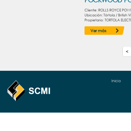
POCKWOOD P
Cliente: ROLLS ROYCE POW
Ubicación: Tórtola / British V
Propietario: TORTOLA ELEC
Ver más
<
Inicio